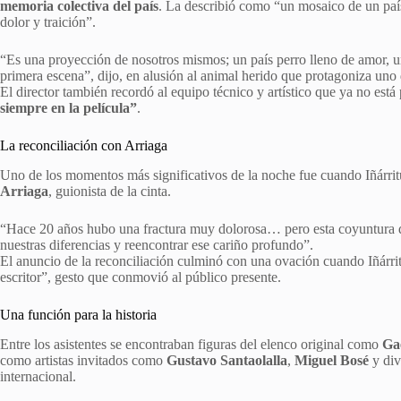
memoria colectiva del país
. La describió como “un mosaico de un país 
dolor y traición”.
“Es una proyección de nosotros mismos; un país perro lleno de amor, una
primera escena”, dijo, en alusión al animal herido que protagoniza uno d
El director también recordó al equipo técnico y artístico que ya no está 
siempre en la película”
.
La reconciliación con Arriaga
Uno de los momentos más significativos de la noche fue cuando Iñárri
Arriaga
, guionista de la cinta.
“Hace 20 años hubo una fractura muy dolorosa… pero esta coyuntura de
nuestras diferencias y reencontrar ese cariño profundo”.
El anuncio de la reconciliación culminó con una ovación cuando Iñárr
escritor”, gesto que conmovió al público presente.
Una función para la historia
Entre los asistentes se encontraban figuras del elenco original como
Ga
como artistas invitados como
Gustavo Santaolalla
,
Miguel Bosé
y div
internacional.