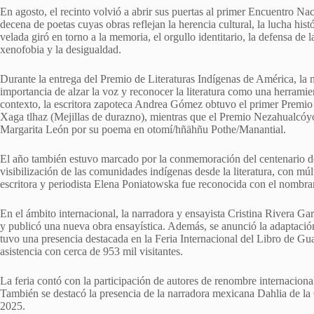
En agosto, el recinto volvió a abrir sus puertas al primer Encuentro N
decena de poetas cuyas obras reflejan la herencia cultural, la lucha his
velada giró en torno a la memoria, el orgullo identitario, la defensa de la
xenofobia y la desigualdad.
Durante la entrega del Premio de Literaturas Indígenas de América, la n
importancia de alzar la voz y reconocer la literatura como una herramie
contexto, la escritora zapoteca Andrea Gómez obtuvo el primer Premio 
Xaga tlhaz (Mejillas de durazno), mientras que el Premio Nezahualcóy
Margarita León por su poema en otomí/hñähñu Pothe/Manantial.
El año también estuvo marcado por la conmemoración del centenario del
visibilización de las comunidades indígenas desde la literatura, con múl
escritora y periodista Elena Poniatowska fue reconocida con el nombra
En el ámbito internacional, la narradora y ensayista Cristina Rivera Ga
y publicó una nueva obra ensayística. Además, se anunció la adaptació
tuvo una presencia destacada en la Feria Internacional del Libro de G
asistencia con cerca de 953 mil visitantes.
La feria contó con la participación de autores de renombre internaciona
También se destacó la presencia de la narradora mexicana Dahlia de la 
2025.