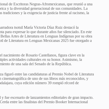
acional de Escritoras Negras-Afromexicanas, que reunió a una
tórica y la diversidad generacional de sus comunidades. La
s tradiciones y la exigencia de justicia frente al racismo, la
arradora tsotsil María Victoria Díaz Ruiz destacó la
nta para expresar lo que durante años fue silenciado. En este
Bellas Artes de Literatura en Lenguas Indígenas por su obra
otl de Literatura en Lenguas Mexicanas 2025 fue otorgado a
 nacimiento de Rosario Castellanos, figura clave en la
tiples actividades culturales en su honor. Asimismo, la
miento de una sala del Senado de la República.
rza figuró entre las candidaturas al Premio Nobel de Literatura
n cinematográfica de uno de sus libros más reconocidos, y
uadalajara, cuya edición número 39 rompió récord de
l y fue escenario de lanzamientos editoriales de gran impacto.
Cerda entre las finalistas del Premio Booker Internacional