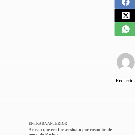
Redacció
ENTRADA
ANTERIOR
Acusan que reo fue asesinato por custodios de
penal de Pachuca