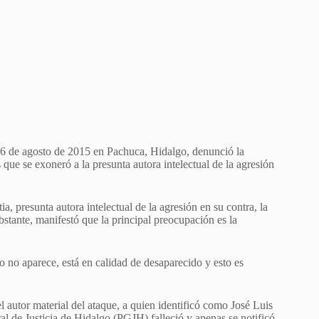
26 de agosto de 2015 en Pachuca, Hidalgo, denunció la
 que se exoneró a la presunta autora intelectual de la agresión
a, presunta autora intelectual de la agresión en su contra, la
bstante, manifestó que la principal preocupación es la
o no aparece, está en calidad de desaparecido y esto es
 autor material del ataque, a quien identificó como José Luis
al de Justicia de Hidalgo (PGJH) falleció y apenas se notificó