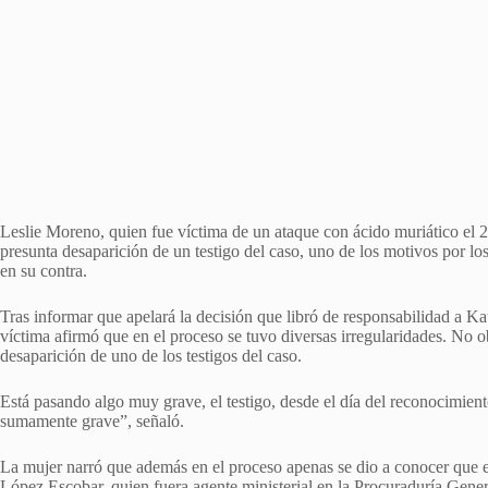
Leslie Moreno, quien fue víctima de un ataque con ácido muriático el 
presunta desaparición de un testigo del caso, uno de los motivos por los
en su contra.
Tras informar que apelará la decisión que libró de responsabilidad a Kati
víctima afirmó que en el proceso se tuvo diversas irregularidades. No o
desaparición de uno de los testigos del caso.
Está pasando algo muy grave, el testigo, desde el día del reconocimient
sumamente grave”, señaló.
La mujer narró que además en el proceso apenas se dio a conocer que el
López Escobar, quien fuera agente ministerial en la Procuraduría Gener