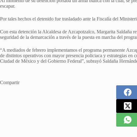
Al momento de su detención portaba un arma blanca con la cual, se pr
escapar.
Por tales hechos el detenido fue trasladado ante la Fiscalía del Ministe
Con esta detención la Alcaldesa de Azcapotzalco, Margarita Saldaña r
seguridad de la demarcación a través de la puesta en marcha del prog
“A mediados de febrero implementamos el programa permanente Azcapotz
de distintos operativos con mayor presencia policiaca y estrategias en c
Ciudad de México y del Gobierno Federal”, subrayó Saldaña Hernánd
Compartir