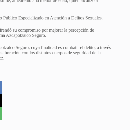
esume, amedrentó a la menor de edad, quien alcanzó a
rio Público Especializado en Atención a Delitos Sexuales.
efrendó su compromiso por mejorar la percepción de
rama Azcapotzalco Seguro.
alco Seguro, cuya finalidad es combatir el delito, a través
olaboración con los distintos cuerpos de seguridad de la
ez.