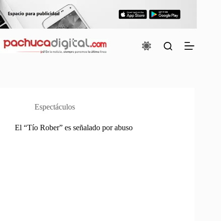
Saltar
al
contenido
Espectáculos
El “Tío Rober” es señalado por abuso