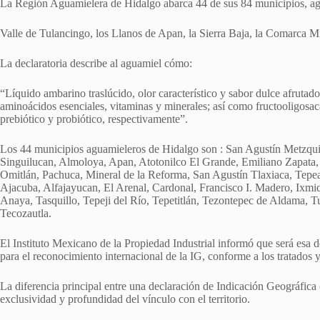
La Región Aguamielera de Hidalgo abarca 44 de sus 84 municipios, agr
Valle de Tulancingo, los Llanos de Apan, la Sierra Baja, la Comarca M
La declaratoria describe al aguamiel cómo:
“Líquido ambarino traslúcido, olor característico y sabor dulce afrutad
aminoácidos esenciales, vitaminas y minerales; así como fructooligosa
prebiótico y probiótico, respectivamente”.
Los 44 municipios aguamieleros de Hidalgo son : San Agustín Metzquit
Singuilucan, Almoloya, Apan, Atotonilco El Grande, Emiliano Zapata,
Omitlán, Pachuca, Mineral de la Reforma, San Agustín Tlaxiaca, Tepe
Ajacuba, Alfajayucan, El Arenal, Cardonal, Francisco I. Madero, Ixmi
Anaya, Tasquillo, Tepeji del Río, Tepetitlán, Tezontepec de Aldama,
Tecozautla.
El Instituto Mexicano de la Propiedad Industrial informó que será esa de
para el reconocimiento internacional de la IG, conforme a los tratados
La diferencia principal entre una declaración de Indicación Geográfi
exclusividad y profundidad del vínculo con el territorio.