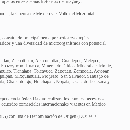
upados en seis zonas históricas del maguey:
inera, la Cuenca de México y el Valle del Mezquital.
o, constituido principalmente por azúcares simples,
cáridos y una diversidad de microorganismos con potencial
itlán, Zacualtipán, Acaxochitlán, Cuautepec, Metepec,
 Epazoyucan, Huasca, Mineral del Chico, Mineral del Monte,
apulco, Tlanalapa, Tolcayuca, Zapotlán, Zempoala, Actopan,
quilpan, Mixquiahuala, Progreso, San Salvador, Santiago de
 Tula, Chapantongo, Huichapan, Nopala, Jacala de Ledezma y
pendencia federal la que realizará los trámites necesarios
 y acuerdos comerciales internacionales vigentes en México.
ca (IG) con una de Denominación de Origen (DO) es la