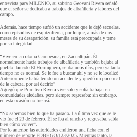
entrevista para MILENIO, su sobrino Geovani Rivera señaló
que el señor se dedicaba a trabajos de albañilería y labores del
campo.
Además, hace tiempo sufrió un accidente que le dejó secuelas,
como episodios de esquizofrenia, por lo que, a más de dos
meses de su desaparición, su familia está preocupada y teme
por su integridad.
“Vive en la colonia Campesina, en Zacualtipán. Él
normalmente hacía trabajos de albañilería y también bajaba al
pueblo llamado El Hormiguero; se iba unos días, pero ya tanto
tiempo no es normal. Se le fue a buscar ahí y no se le localizó.
Anteriormente había tenido un accidente y quedó un poco mal
de la cabeza, por así decirlo”.
Agregó que Primitivo Rivera vive solo y solía trabajar en
comunidades aledañas, pero siempre regresaba; sin embargo,
en esta ocasión no fue así.
“No sabemos bien lo que ha pasado. La última vez que se le
vio fue el 23 de febrero. Él se iba al rancho y regresaba, sabía
bien cómo volver”.
Por lo anterior, las autoridades emitieron una ficha con el
número de reporte FDBHGO/123/2025. Mientras tanto, la