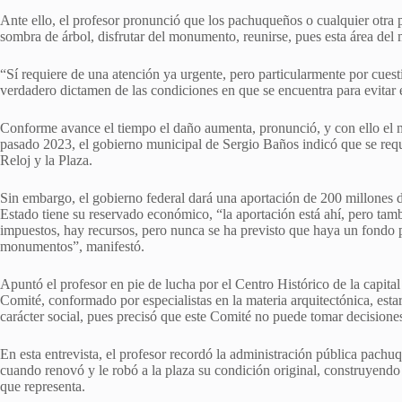
Ante ello, el profesor pronunció que los pachuqueños o cualquier otra p
sombra de árbol, disfrutar del monumento, reunirse, pues esta área del
“Sí requiere de una atención ya urgente, pero particularmente por cue
verdadero dictamen de las condiciones en que se encuentra para evitar e
Conforme avance el tiempo el daño aumenta, pronunció, y con ello el m
pasado 2023, el gobierno municipal de Sergio Baños indicó que se reque
Reloj y la Plaza.
Sin embargo, el gobierno federal dará una aportación de 200 millones de
Estado tiene su reservado económico, “la aportación está ahí, pero tam
impuestos, hay recursos, pero nunca se ha previsto que haya un fondo p
monumentos”, manifestó.
Apuntó el profesor en pie de lucha por el Centro Histórico de la capital 
Comité, conformado por especialistas en la materia arquitectónica, estar
carácter social, pues precisó que este Comité no puede tomar decisione
En esta entrevista, el profesor recordó la administración pública pach
cuando renovó y le robó a la plaza su condición original, construyendo 
que representa.