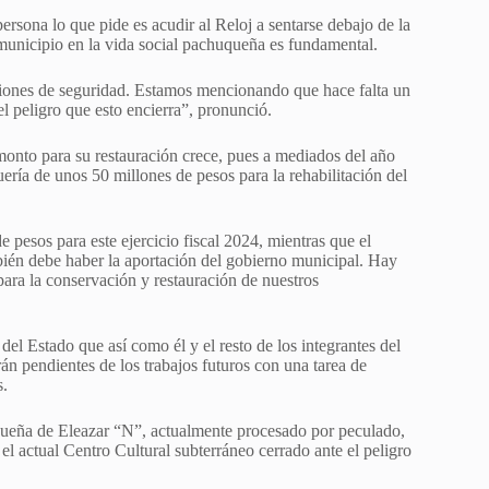
ersona lo que pide es acudir al Reloj a sentarse debajo de la
 municipio en la vida social pachuqueña es fundamental.
stiones de seguridad. Estamos mencionando que hace falta un
l peligro que esto encierra”, pronunció.
onto para su restauración crece, pues a mediados del año
ría de unos 50 millones de pesos para la rehabilitación del
 pesos para este ejercicio fiscal 2024, mientras que el
bién debe haber la aportación del gobierno municipal. Hay
ara la conservación y restauración de nuestros
del Estado que así como él y el resto de los integrantes del
án pendientes de los trabajos futuros con una tarea de
s.
uqueña de Eleazar “N”, actualmente procesado por peculado,
el actual Centro Cultural subterráneo cerrado ante el peligro